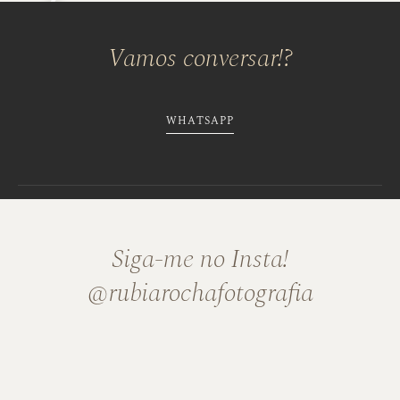
Vamos conversar!?
WHATSAPP
Siga-me no Insta!
@rubiarochafotografia